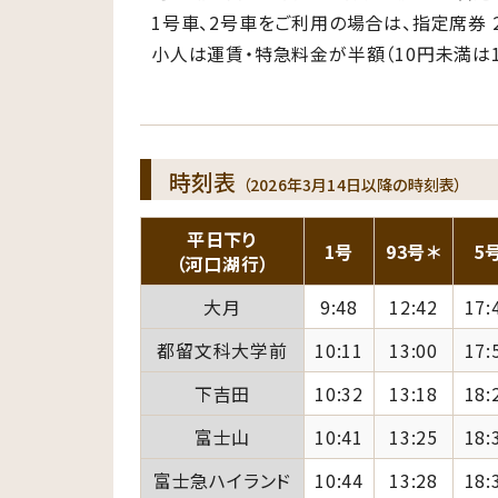
1号車、2号車をご利用の場合は、指定席券 
小人は運賃・特急料金が半額（10円未満は1
時刻表
（2026年3月14日以降の時刻表）
平日下り
1号
93号＊
5
（河口湖行）
大月
9:48
12:42
17:
都留文科大学前
10:11
13:00
17:
下吉田
10:32
13:18
18:
富士山
10:41
13:25
18:
富士急ハイランド
10:44
13:28
18: