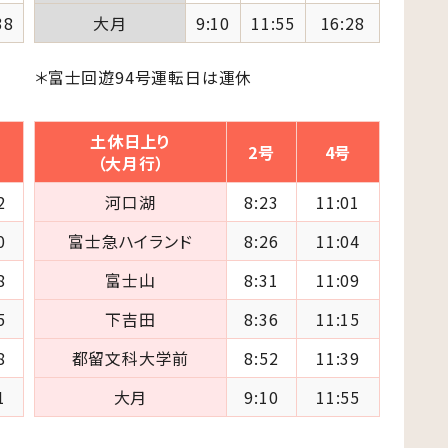
38
大月
9:10
11:55
16:28
＊富士回遊94号運転日は運休
土休日上り
2号
4号
（大月行）
2
河口湖
8:23
11:01
0
富士急ハイランド
8:26
11:04
8
富士山
8:31
11:09
5
下吉田
8:36
11:15
8
都留文科大学前
8:52
11:39
1
大月
9:10
11:55