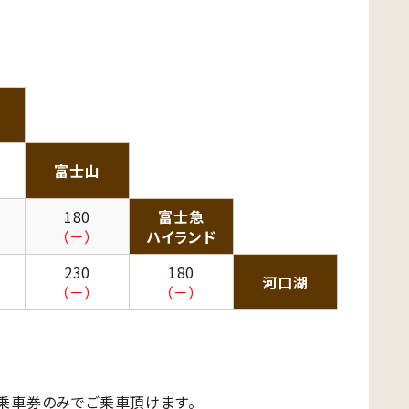
富士山
180
富士急
（－）
ハイランド
230
180
河口湖
（－）
（－）
乗車券のみでご乗車頂けます。