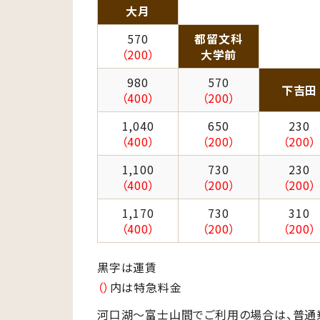
大月
570
都留文科
（200）
大学前
980
570
下吉田
（400）
（200）
1,040
650
230
（400）
（200）
（200）
1,100
730
230
（400）
（200）
（200）
1,170
730
310
（400）
（200）
（200）
黒字は運賃
（）
内は特急料金
河口湖～富士山間でご利用の場合は、普通