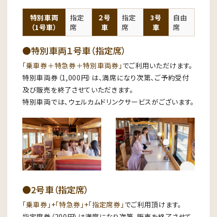
特別車両
指定
２号
指定
3号
自由
（1号車）
席
車
席
車
席
●特別車両１号車（指定席）
「乗車券＋特急券＋特別車両券」
でご利用いただけます。
特別車両券（1,000円）は、満席になり次第、ご予約受付
及び販売を終了させていただきます。
特別車両では、ウェルカムドリンクサービスがございます。
●2号車（指定席）
「乗車券」+「特急券」+「指定席券」
でご利用頂けます。
指定席券（200円）は満席になり次第、販売を終了させて