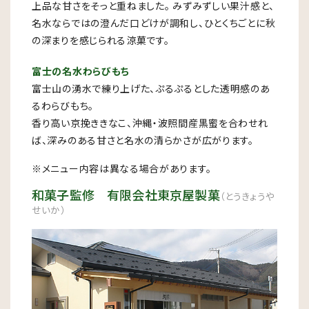
上品な甘さをそっと重ねました。 みずみずしい果汁感と、
名水ならではの澄んだ口どけが調和し、ひとくちごとに秋
の深まりを感じられる涼菓です。
富士の名水わらびもち
富士山の湧水で練り上げた、ぷるぷるとした透明感のあ
るわらびもち。
香り高い京挽ききなこ、沖縄・波照間産黒蜜を合わせれ
ば、深みのある甘さと名水の清らかさが広がります。
※メニュー内容は異なる場合があります。
和菓子監修 有限会社東京屋製菓
（とうきょうや
せいか）