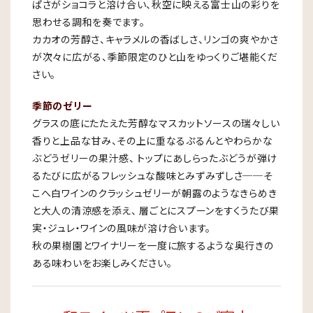
ぱさがショコラと溶け合い、秋空に映える富士山の彩りを
思わせる調和を奏でます。
カカオの芳醇さ、キャラメルの香ばしさ、リンゴの爽やかさ
が次々に広がる、季節限定のひと山をゆっくりご堪能くだ
さい。
季節のゼリー
グラスの底にたたえた芳醇なマスカットソースの瑞々しい
香りと上品な甘み、その上に重なるぷるんとやわらかな
ぶどうゼリーの果汁感、 トップにあしらったぶどうが弾け
るたびに広がるフレッシュな酸味とみずみずしさ──そ
こへ白ワインのクラッシュゼリーが朝露のようなきらめき
と大人の清涼感を添え、 層ごとにスプーンをすくうたび果
実・ジュレ・ワインの風味が溶け合います。
秋の果樹園とワイナリーを一度に旅するような奥行きの
ある味わいをお楽しみください。