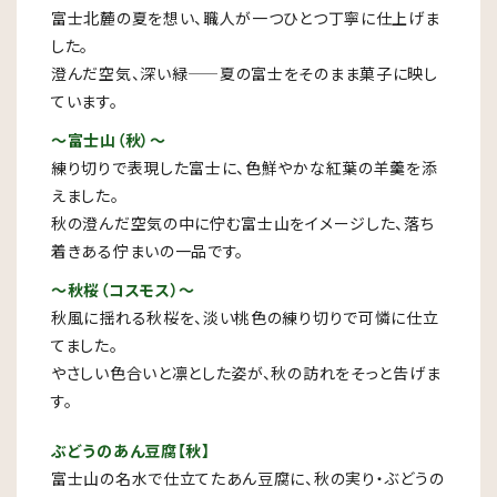
富士北麓の夏を想い、職人が一つひとつ丁寧に仕上げま
した。
澄んだ空気、深い緑——夏の富士をそのまま菓子に映し
ています。
～富士山（秋）～
練り切りで表現した富士に、色鮮やかな紅葉の羊羹を添
えました。
秋の澄んだ空気の中に佇む富士山をイメージした、落ち
着きある佇まいの一品です。
～秋桜（コスモス）～
秋風に揺れる秋桜を、淡い桃色の練り切りで可憐に仕立
てました。
やさしい色合いと凛とした姿が、秋の訪れをそっと告げま
す。
ぶどうのあん豆腐【秋】
富士山の名水で仕立てたあん豆腐に、秋の実り・ぶどうの