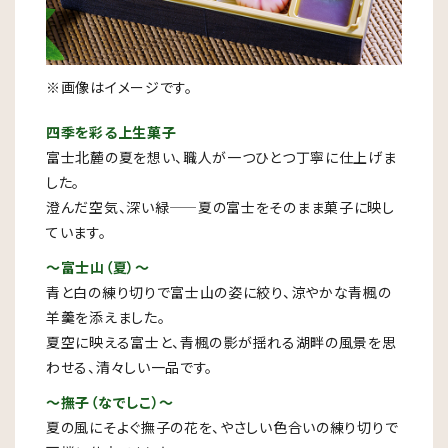
※画像はイメージです。
四季を彩る上生菓子
富士北麓の夏を想い、職人が一つひとつ丁寧に仕上げま
した。
澄んだ空気、深い緑——夏の富士をそのまま菓子に映し
ています。
～富士山（夏）～
青と白の練り切りで富士山の姿に絞り、涼やかな青楓の
羊羹を添えました。
夏空に映える富士と、青楓の影が揺れる湖畔の風景を思
わせる、清々しい一品です。
～撫子（なでしこ）～
夏の風にそよぐ撫子の花を、やさしい色合いの練り切りで