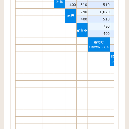
禾生
400
510
510
700
790
1,020
1,020
赤坂
400
510
510
790
790
都留市
400
400
790
谷村町
＜谷村城下町＞
400
都留文科
大学前
十