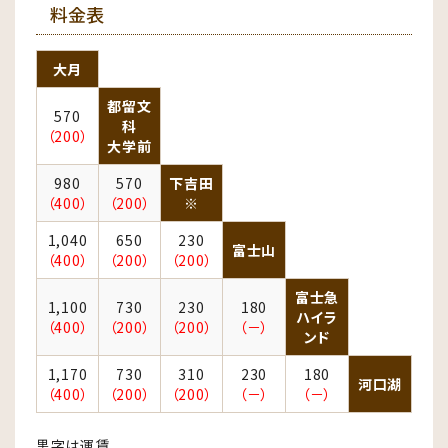
料金表
大月
都留文
570
科
（200）
大学前
980
570
下吉田
（400）
（200）
※
1,040
650
230
富士山
（400）
（200）
（200）
富士急
1,100
730
230
180
ハイラ
（400）
（200）
（200）
（－）
ンド
1,170
730
310
230
180
河口湖
（400）
（200）
（200）
（－）
（－）
黒字は運賃