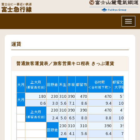
Togg
navig
運賃
普通旅客運賃表／旅客営業キロ程表 きっぷ運賃
上大月
谷村町
都留文科
大月
田野倉
禾生
赤坂
都留市
十日市
大学前
（都留高校前）
＜谷村城下町＞
180
230
310
390
470
470
570
5
大月
0.6
3.0
5.6
7.1
8.6
9.4
10.6
11
230
310
390
390
470
470
5
上大月
（都留高校前）
2.4
5.0
6.5
8.0
8.8
10.0
10
230
310
310
390
390
4
田野倉
2.6
4.1
5.6
6.4
7.6
8