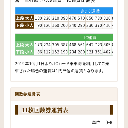
富士急行線 きっぷ運賃／IC運賃比較表
きっぷ運賃
上段 大人
180
230
310
390
470
570
650
730
810
890
980
下段 小人
90
120
160
200
240
290
330
370
410
450
490
IC運賃
上段 大人
173
224
305
387
468
561
642
723
805
886
977
下段 小人
86
112
152
193
234
280
321
361
402
443
488
2019年10月1日より、ICカード乗車券を利用してご乗
車された場合の運賃は1円単位の運賃となります。
回数券運賃表
11枚回数券運賃表
単位 （円）