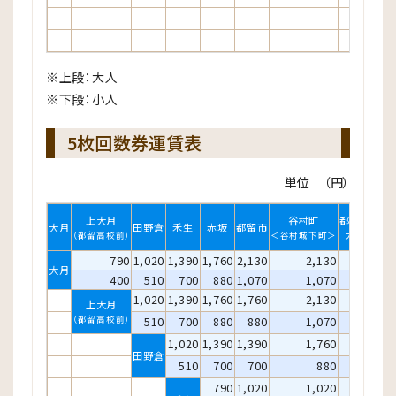
※上段：大人
※下段：小人
5枚回数券運賃表
単位 （円）
上大月
谷村町
都留文科
大月
田野倉
禾生
赤坂
都留市
十
大学前
（都留高校前）
＜谷村城下町＞
790
1,020
1,390
1,760
2,130
2,130
2,550
大月
400
510
700
880
1,070
1,070
1,280
1,020
1,390
1,760
1,760
2,130
2,130
上大月
（都留高校前）
510
700
880
880
1,070
1,070
1,020
1,390
1,390
1,760
1,760
田野倉
510
700
700
880
880
790
1,020
1,020
1,390