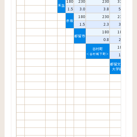
180
230
230
310
3
禾生
1.5
3.0
3.8
5.0
5
180
230
230
3
赤坂
1.5
2.3
3.5
4
180
180
2
都留市
0.8
2.0
2
180
2
谷村町
＜谷村城下町＞
1.2
2
1
都留文科
大学前
0
十日市