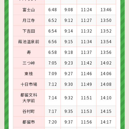
富士山
6:48
9:08
11:24
13:46
月江寺
6:52
9:12
11:27
13:50
下吉田
6:54
9:14
11:32
13:52
葭池温泉前
6:56
9:15
11:34
13:54
寿
6:58
9:18
11:37
13:56
三つ峠
7:05
9:23
11:42
14:02
東桂
7:09
9:27
11:46
14:06
十日市場
7:12
9:30
11:49
14:08
都留文科
7:14
9:32
11:51
14:10
大学前
谷村町
7:17
9:35
11:53
14:15
都留市
7:20
9:37
11:56
14:17