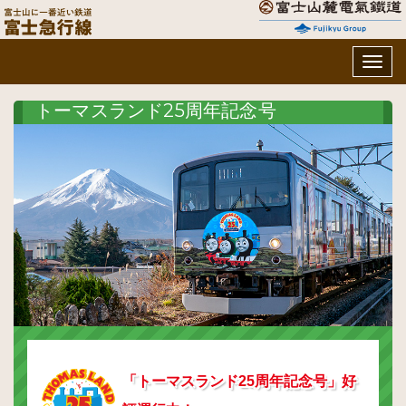
Togg
navig
トーマスランド25周年記念号
「トーマスランド25周年記念号」好