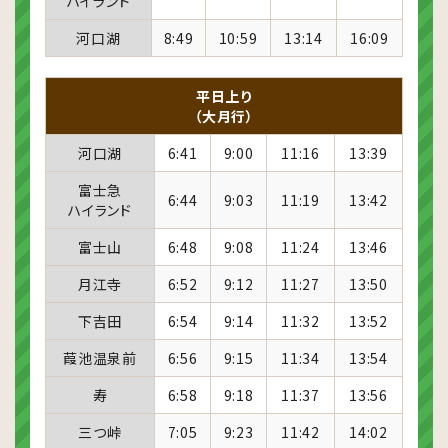
ハイランド
河口湖
8:49
10:59
13:14
16:09
平日上り
（大月行）
河口湖
6:41
9:00
11:16
13:39
富士急
6:44
9:03
11:19
13:42
ハイランド
富士山
6:48
9:08
11:24
13:46
月江寺
6:52
9:12
11:27
13:50
下吉田
6:54
9:14
11:32
13:52
葭池温泉前
6:56
9:15
11:34
13:54
寿
6:58
9:18
11:37
13:56
三つ峠
7:05
9:23
11:42
14:02