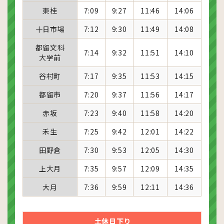
東桂
7:09
9:27
11:46
14:06
十日市場
7:12
9:30
11:49
14:08
都留文科
7:14
9:32
11:51
14:10
大学前
谷村町
7:17
9:35
11:53
14:15
都留市
7:20
9:37
11:56
14:17
赤坂
7:23
9:40
11:58
14:20
禾生
7:25
9:42
12:01
14:22
田野倉
7:30
9:53
12:05
14:30
上大月
7:35
9:57
12:09
14:35
大月
7:36
9:59
12:11
14:36
土休日下り