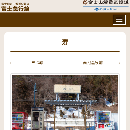
Togg
navig
寿
三つ峠
葭池温泉前