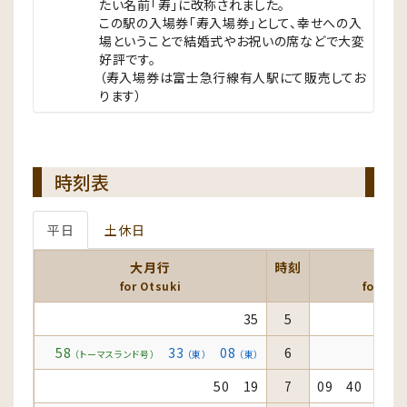
たい名前「寿」に改称されました。
この駅の入場券「寿入場券」として、幸せへの入
場ということで結婚式やお祝いの席などで大変
好評です。
（寿入場券は富士急行線有人駅にて販売してお
ります）
時刻表
平日
土休日
大月行
時刻
河
for Otsuki
for Ka
35
5
58
33
08
6
（トーマスランド号）
（東）
（東）
50 19
7
09 40