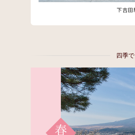
下吉田
四季で