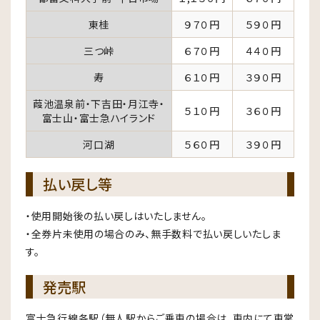
東桂
９７０円
５９０円
三つ峠
６７０円
４４０円
寿
６１０円
３９０円
葭池温泉前・下吉田・月江寺・
５１０円
３６０円
富士山・富士急ハイランド
河口湖
５６０円
３９０円
払い戻し等
・使用開始後の払い戻しはいたしません。
・全券片未使用の場合のみ、無手数料で払い戻しいたしま
す。
発売駅
富士急行線各駅（無人駅からご乗車の場合は、車内にて車掌