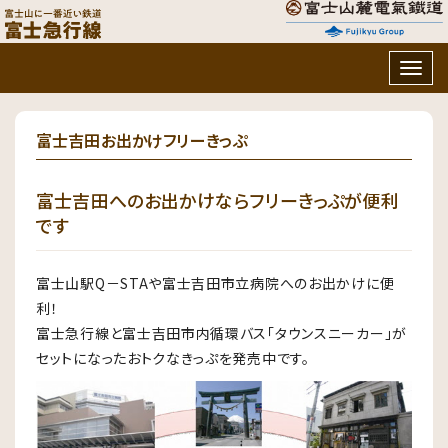
Togg
navig
富士吉田お出かけフリーきっぷ
富士吉田へのお出かけならフリーきっぷが便利
です
富士山駅Q－STAや富士吉田市立病院へのお出かけに便
利！
富士急行線と富士吉田市内循環バス「タウンスニーカー」が
セットになったおトクなきっぷを発売中です。