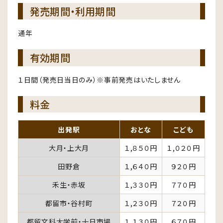
発売期間・利用期間
通年
有効期間
１日間（発売日当日のみ）※事前発売はいたしません
料金
出発駅
おとな
こども
大月・上大月
１,８５０円
１,０２０円
田野倉
１,６４０円
９２０円
禾生・赤坂
１,３３０円
７７０円
都留市・谷村町
１,２３０円
７２０円
都留文科大学前・十日市場
１,１３０円
６７０円