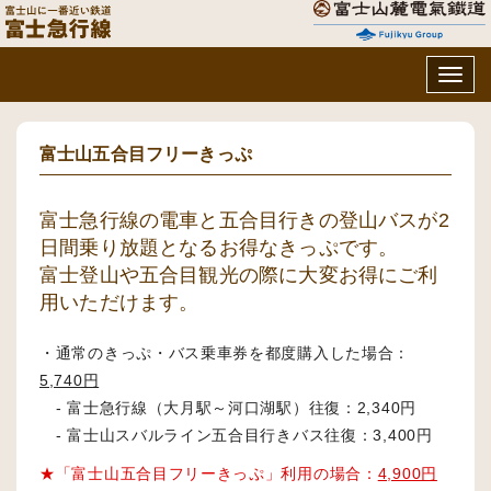
Toggl
navig
富士山五合目フリーきっぷ
富士急行線の電車と五合目行きの登山バスが2
日間乗り放題となるお得なきっぷです。
富士登山や五合目観光の際に大変お得にご利
用いただけます。
・通常のきっぷ・バス乗車券を都度購入した場合：
5,740円
- 富士急行線（大月駅～河口湖駅）往復：2,340円
- 富士山スバルライン五合目行きバス往復：3,400円
★「富士山五合目フリーきっぷ」利用の場合：
4,900円