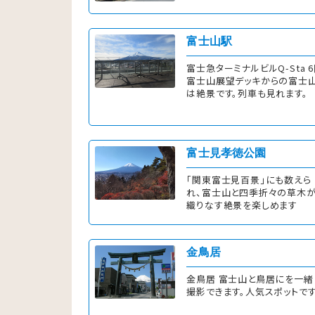
富士山駅
富士急ターミナルビルQ-Sta 
富士山展望デッキからの富士
は絶景です。列車も見れます。
富士見孝徳公園
「関東富士見百景」にも数えら
れ、富士山と四季折々の草木
織りなす絶景を楽しめます
金鳥居
金鳥居 富士山と鳥居にを一緒
撮影できます。人気スポットで