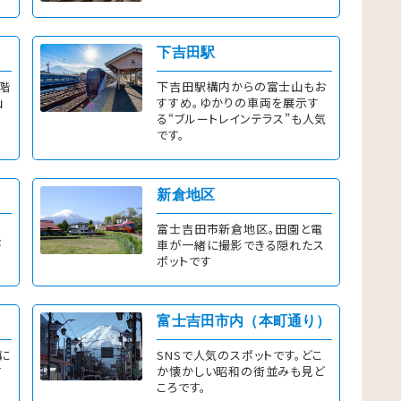
詳しくはこちら
詳しくは
下吉田駅
6階
下吉田駅構内からの富士山もお
山
すすめ。ゆかりの車両を展示す
る“ブルートレインテラス”も人気
です。
詳しくはこちら
詳しくは
新倉地区
富士吉田市新倉地区。田園と電
が
車が一緒に撮影できる隠れたス
ポットです
詳しくはこちら
詳しくは
富士吉田市内（本町通り）
に
SNSで人気のスポットです。どこ
す
か懐かしい昭和の街並みも見ど
ころです。