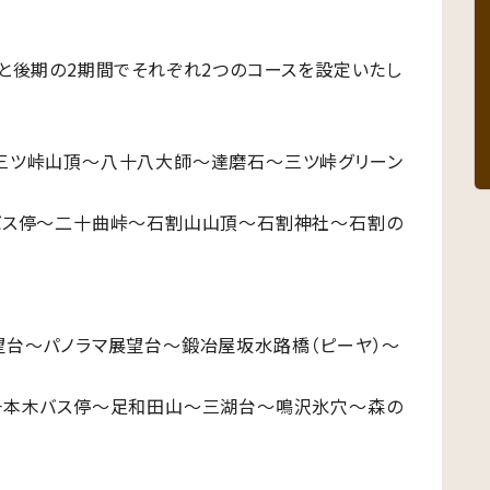
と後期の2期間でそれぞれ2つのコースを設定いたし
三ツ峠山頂～八十八大師～達磨石～三ツ峠グリーン
バス停～二十曲峠～石割山山頂～石割神社～石割の
望台～パノラマ展望台～鍛冶屋坂水路橋（ピーヤ）～
一本木バス停～足和田山～三湖台～鳴沢氷穴～森の