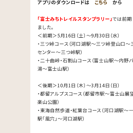
アプリのダウンロードは
こちら
から
「富士みちトレイルスタンプラリー」
では前期
ました。
＜前期＞5月16日（土）～9月30日（水）
・三ツ峠コース（河口湖駅～三ツ峠登山口～
センター～三つ峠駅）
・二十曲峠・石割山コース（富士山駅～内野
湯～富士山駅）
＜後期＞10月1日（木）～3月14日（日）
・都留アルプスコース（都留市駅～富士山展
楽山公園）
・東海自然歩道・紅葉台コース（河口湖駅～
駅「風穴」～河口湖駅）