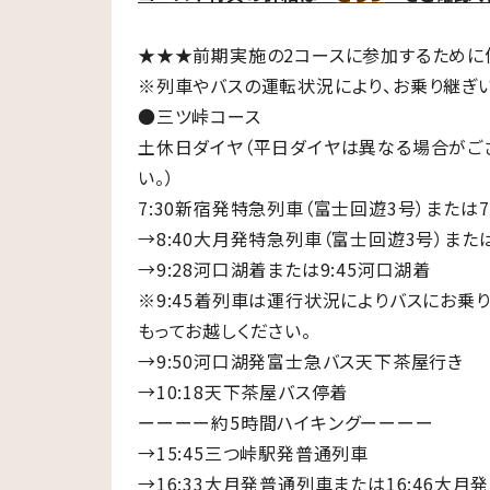
★★★前期実施の2コースに参加するために
※列車やバスの運転状況により、お乗り継ぎ
●三ツ峠コース
土休日ダイヤ（平日ダイヤは異なる場合がご
い。）
7:30新宿発特急列車（富士回遊3号）または
→8:40大月発特急列車（富士回遊3号）また
→9:28河口湖着または9:45河口湖着
※9:45着列車は運行状況によりバスにお乗
もってお越しください。
→9:50河口湖発富士急バス天下茶屋行き
→10:18天下茶屋バス停着
ーーーー約5時間ハイキングーーーー
→15:45三つ峠駅発普通列車
→16:33大月発普通列車または16:46大月