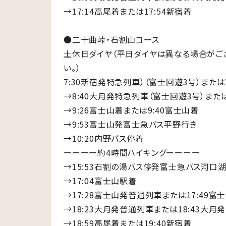
→17:14高尾着または17:54新宿着
●二十曲峠・石割山コース
土休日ダイヤ（平日ダイヤは異なる場合がご
い。）
7:30新宿発特急列車）（富士回遊3号）または
→8:40大月発特急列車（富士回遊3号）また
→9:26富士山着または9:40富士山着
→9:53富士山発富士急バス平野行き
→10:20内野バス停着
ーーーー約4時間ハイキングーーーー
→15:53石割の湯バス停発富士急バス河口
→17:04富士山駅着
→17:28富士山発普通列車または17:49富
→18:23大月発普通列車または18:43大月
→18:59高尾着または19:40新宿着