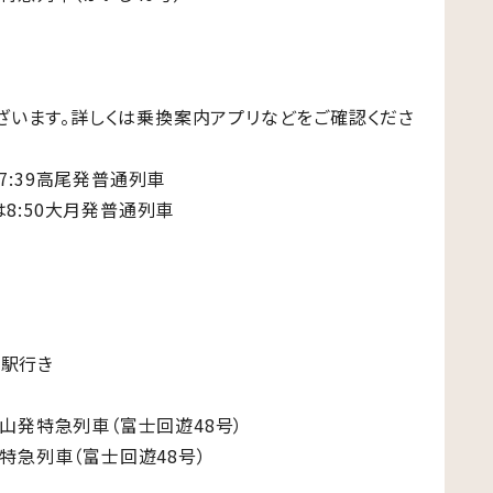
ざいます。詳しくは乗換案内アプリなどをご確認くださ
7:39高尾発普通列車
は8:50大月発普通列車
湖駅行き
士山発特急列車（富士回遊48号）
発特急列車（富士回遊48号）