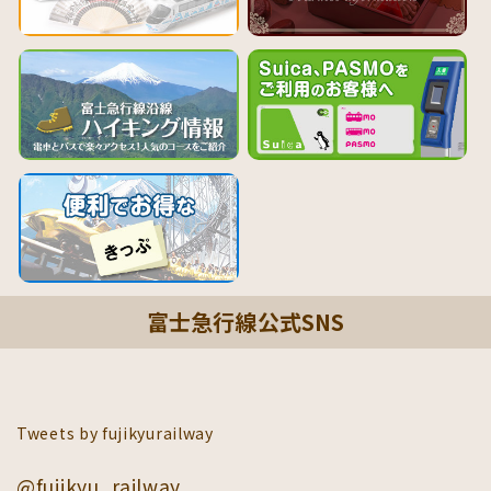
富士急行線公式SNS
Tweets by fujikyurailway
@fujikyu_railway